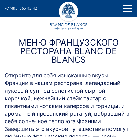
+7 (495) 665-92-42
BLANC DE BLANCS
Кафе французcкой кухни
МЕНЮ ФРАНЦУЗСКОГО
РЕСТОРАНА BLANC DE
BLANCS
Откройте для себя изысканные вкусы
Франции в нашем ресторане: легендарный
луковый суп под золотистой сырной
корочкой, нежнейший стейк тартар с
пикантными нотками каперсов и горчицы, и
ароматный прованский рататуй, вобравший в
себя солнечное тепло юга Франции.
Завершить это вкусное путешествие помогут
любимые французские десерты — крем-