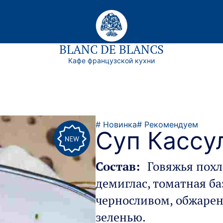
BLANC DE BLANCS
Кафе французcкой кухни
# Новинка
# Рекомендуем
Суп Кассу
Состав:
Говяжья похл
демиглас, томатная ба
черносливом, обжарен
зеленью.