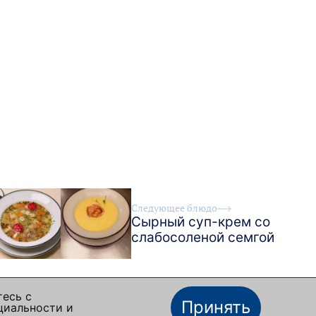
Следующее блюдо
Сырный суп-крем со
слабосоленой семгой
тесь с
Принять
циальности и