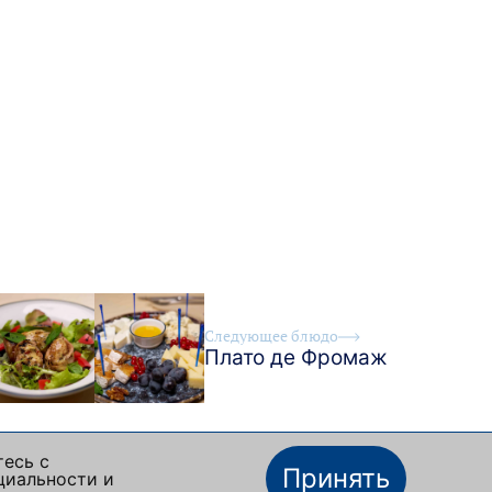
Следующее блюдо
Плато де Фромаж
тесь с
Принять
циальности и