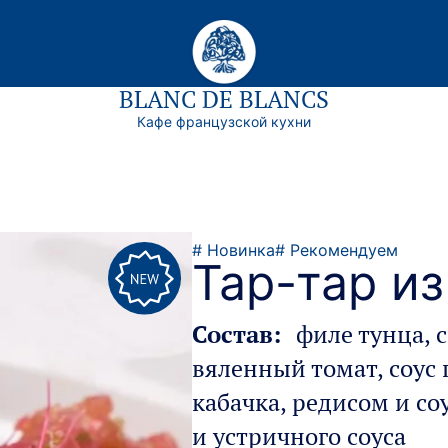
BLANC DE BLANCS
Кафе французcкой кухни
# Новинка
# Рекомендуем
Тар-тар из
Состав:
филе тунца, 
вяленный томат, соус 
кабачка, редисом и с
и устричного соуса