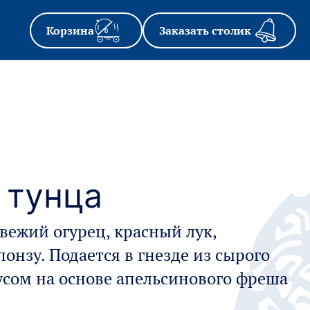
Корзина
Заказать столик
0
 тунца
свежий огурец, красный лук,
понзу. Подается в гнезде из сырого
оусом на основе апельсинового фреша