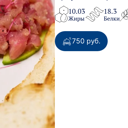
10.03
18.3
Жиры
Белки
750 руб.