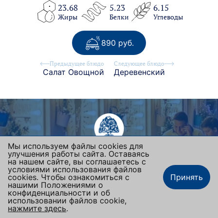
23.68
5.23
6.15
Жиры
Белки
Углеводы
890 руб.
Предыдущее блюдо
Следующее блюдо
Салат Овощной
Деревенский
Мы используем файлы cookies для
BLANC DE BLANCS
улучшения работы сайта. Оставаясь
на нашем сайте, вы соглашаетесь с
Москва, ул. Люсиновская, 36/50
условиями использования файлов
cookies. Чтобы ознакомиться с
Принять
+7 (495) 665-92-42
нашими Положениями о
blandeblancafe@mail.ru
конфиденциальности и об
использовании файлов cookie,
Подписаться на новости
нажмите здесь
.
Заказать столик
Наше меню
Заказать еду