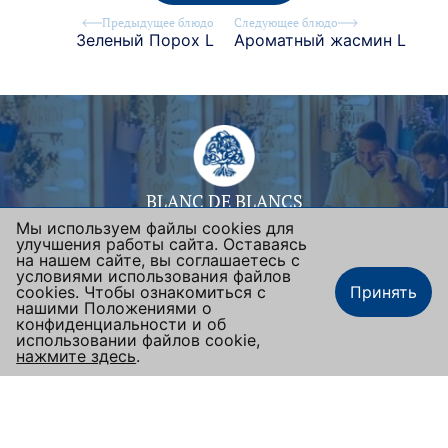
Предыдущее блюдо
Следующее блюдо
Зеленый Порох L
Ароматный жасмин L
BLANC DE BLANCS
Мы используем файлы cookies для
Москва, ул. Люсиновская, 36/50
улучшения работы сайта. Оставаясь
+7 (495) 665-92-42
на нашем сайте, вы соглашаетесь с
условиями использования файлов
blandeblancafe@mail.ru
cookies. Чтобы ознакомиться с
Принять
нашими Положениями о
Подписаться на новости
конфиденциальности и об
использовании файлов cookie,
Время работы:
нажмите здесь
.
Заказать столик
Наше меню
Заказать еду
пн-вс 12:00-23:00 (после 15 мая - с 10:00)