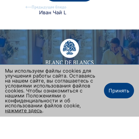
Предыдущее блюдо
Иван Чай L
BLANC DE BLANCS
Мы используем файлы cookies для
Москва, ул. Люсиновская, 36/50
улучшения работы сайта. Оставаясь
+7 (495) 665-92-42
на нашем сайте, вы соглашаетесь с
условиями использования файлов
blandeblancafe@mail.ru
cookies. Чтобы ознакомиться с
Принять
нашими Положениями о
Подписаться на новости
конфиденциальности и об
использовании файлов cookie,
Время работы:
нажмите здесь
.
Заказать столик
Наше меню
Заказать еду
пн-вс 12:00-23:00 (после 15 мая - с 10:00)