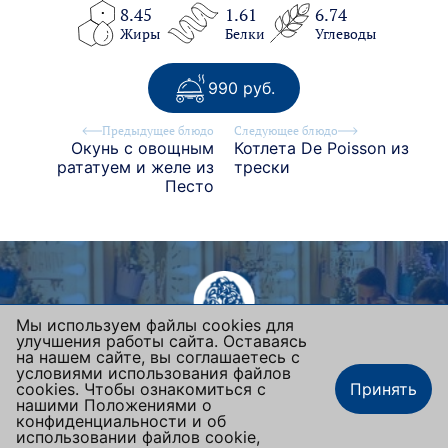
8.45
1.61
6.74
Жиры
Белки
Углеводы
990 руб.
Предыдущее блюдо
Следующее блюдо
Окунь с овощным
Котлета De Poisson из
рататуем и желе из
трески
Песто
Мы используем файлы cookies для
улучшения работы сайта. Оставаясь
BLANC DE BLANCS
на нашем сайте, вы соглашаетесь с
условиями использования файлов
Москва, ул. Люсиновская, 36/50
cookies. Чтобы ознакомиться с
Принять
+7 (495) 665-92-42
нашими Положениями о
конфиденциальности и об
blandeblancafe@mail.ru
использовании файлов cookie,